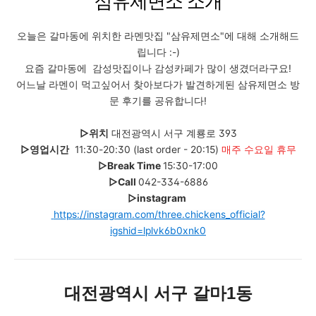
삼유제면소 소개
오늘은 갈마동에 위치한 라멘맛집 "삼유제면소"에 대해 소개해드
립니다 :-)
요즘 갈마동에 감성맛집이나 감성카페가 많이 생겼더라구요!
어느날 라멘이 먹고싶어서 찾아보다가 발견하게된 삼유제면소 방
문 후기를 공유합니다!
▷위치
대전광역시 서구 계룡로 393
▷
영업시간
11:30-20:30 (last order - 20:15)
매주 수요일 휴무
▷Break Time
15:30-17:00
▷Call
042-334-6886
▷instagram
https://instagram.com/three.chickens_official?
igshid=lplvk6b0xnk0