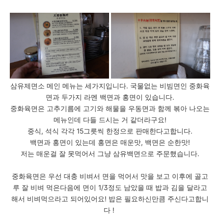
삼유제면소 메인 메뉴는 세가지입니다. 국물없는 비빔면인 중화육
면과 두가지 라멘 백면과 홍면이 있습니다.
중화육면은 고추기름에 고기와 해물을 우동면과 함께 볶아 나오는
메뉴인데 다들 드시는 거 같더라구요!
중식, 석식 각각 15그릇씩 한정으로 판매한다고합니다.
백면과 홍면이 있는데 홍면은 매운맛, 백면은 순한맛!
저는 매운걸 잘 못먹어서 그냥 삼유백면으로 주문했습니다.
중화육면은 우선 대충 비벼서 면을 먹어서 맛을 보고 이후에 골고
루 잘 비벼 먹은다음에 면이 1/3정도 남았을 때 밥과 김을 달라고
해서 비벼먹으라고 되어있어요! 밥은 필요하신만큼 주신다고합니
다 !