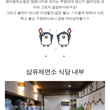
웨이팅하는동안 창문너머로 보이는 주방인데 생긴지 얼마안된 곳
이라 그런지 깔끔하더라구요!
그리고 불맛이 안나면 이상할것 같은 불쇼...! 이렇게 밖에서 사진
찍고 불쇼 구경하다보니 금방 자리났어욯ㅎㅎ
삼유제면소 식당 내부