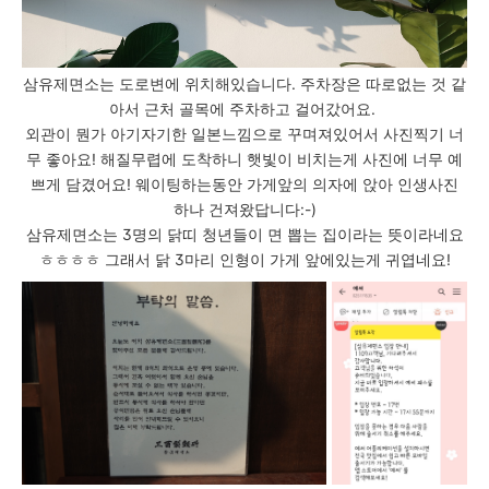
삼유제면소는 도로변에 위치해있습니다. 주차장은 따로없는 것 같
아서 근처 골목에 주차하고 걸어갔어요.
외관이 뭔가 아기자기한 일본느낌으로 꾸며져있어서 사진찍기 너
무 좋아요! 해질무렵에 도착하니 햇빛이 비치는게 사진에 너무 예
쁘게 담겼어요! 웨이팅하는동안 가게앞의 의자에 앉아 인생사진
하나 건져왔답니다:-)
삼유제면소는 3명의 닭띠 청년들이 면 뽑는 집이라는 뜻이라네요
ㅎㅎㅎㅎ 그래서 닭 3마리 인형이 가게 앞에있는게 귀엽네요!