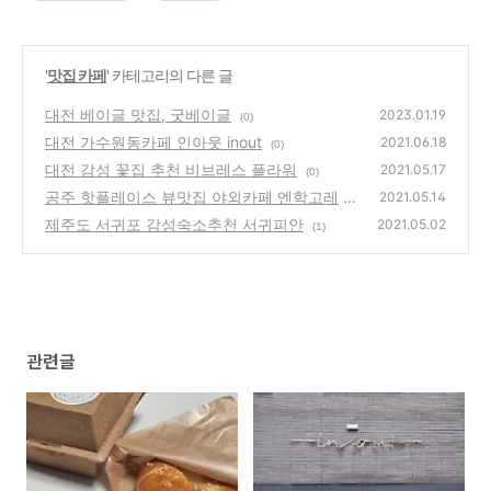
'
맛집 카페
' 카테고리의 다른 글
대전 베이글 맛집, 굿베이글
2023.01.19
(0)
대전 가수원동카페 인아웃 inout
2021.06.18
(0)
대전 감성 꽃집 추천 비브레스 플라워
2021.05.17
(0)
공주 핫플레이스 뷰맛집 야외카페 엔학고레
2021.05.14
제주도 서귀포 감성숙소추천 서귀피안
(0)
2021.05.02
(1)
관련글