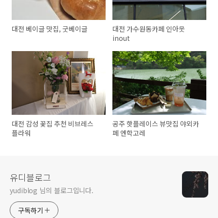
대전 베이글 맛집, 굿베이글
대전 가수원동카페 인아웃
inout
대전 감성 꽃집 추천 비브레스
공주 핫플레이스 뷰맛집 야외카
플라워
페 엔학고레
유디블로그
yudiblog 님의 블로그입니다.
구독하기