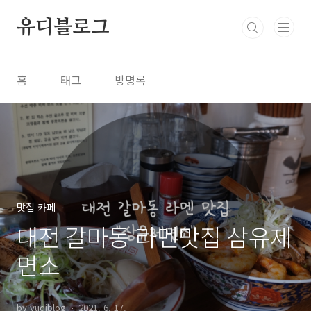
본문 바로가기
유디블로그
홈
태그
방명록
맛집 카페
대전 갈마동 라멘맛집 삼유제
면소
by yudiblog
2021. 6. 17.