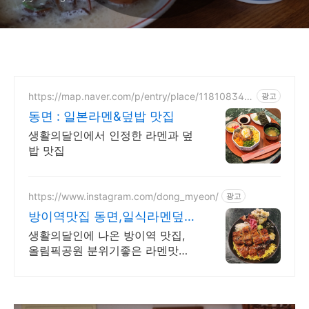
https://map.naver.com/p/entry/place/118108344
광고
9
동면 : 일본라멘&덮밥 맛집
생활의달인에서 인정한 라멘과 덮
밥 맛집
https://www.instagram.com/dong_myeon/
광고
방이역맛집 동면,일식라멘덮밥
소문난 맛집
생활의달인에 나온 방이역 맛집,
올림픽공원 분위기좋은 라멘맛집
데이트 코스로 좋은 일본 가정식
식당입니다. 좋은 추억을 만들어드
리겠습니디!