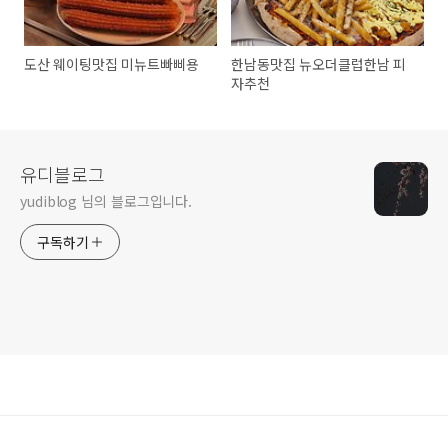
도산 웨이팅맛집 미뉴트빠삐용
한남동맛집 뉴오더클럽한남 피
자추천
유디블로그
yudiblog 님의 블로그입니다.
구독하기