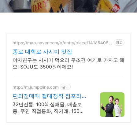
https://map.naver.com/p/entry/place/141654083
광고
4
종로 대학로 사시미 맛집
여자친구는 사시미 먹으러 무조건 여기로 가자고 해
요! SOJU도 3500원이에요!
http://m.jumpoline.com
광고
편의점매매 절대정직 점포라인
빠른 직거래 & 안전중개거래
32년전통, 100% 실매물, 매출보
증, 주인 직접통화, 직거래, 150명
에이전트