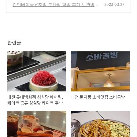
런던베이글뮤지엄 도산점 평일 후기 보관방법
2023.03.27
(2)
관련글
대전 롯데백화점 성심당 웨이팅,
대전 문지동 소바맛집 소바공방
케이크 종류 성심당 케이크 추천
롯데백화점 시그니처 종류 가격
대전 어버이날 케이크