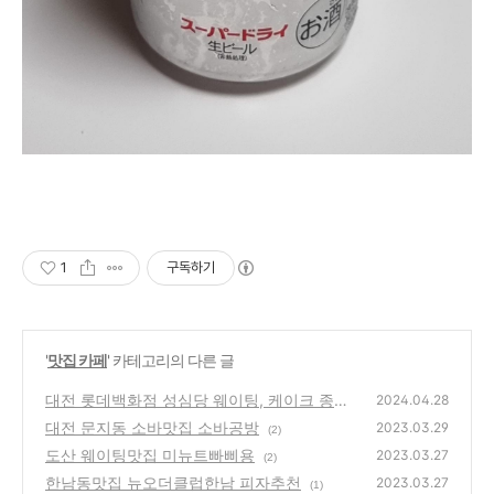
1
구독하기
'
맛집 카페
' 카테고리의 다른 글
대전 롯데백화점 성심당 웨이팅, 케이크 종류
2024.04.28
성심당 케이크 추천 롯데백화점 시그니처 종류
대전 문지동 소바맛집 소바공방
2023.03.29
(2)
가격 대전 어버이날 케이크
(1)
도산 웨이팅맛집 미뉴트빠삐용
2023.03.27
(2)
한남동맛집 뉴오더클럽한남 피자추천
2023.03.27
(1)