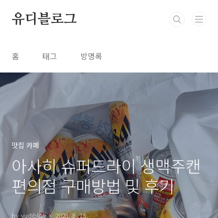
본문 바로가기
유디블로그
홈
태그
방명록
맛집 카페
아사히 슈퍼드라이 생맥주캔
편의점 구매방법 및 후기
by yudiblog
2023. 5. 15.